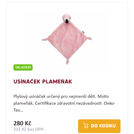
SKLADEM
USÍNÁČEK PLAMEŇÁK
Plyšový usínáček určený pro nejmenší děti. Motiv
plameňák. Certifikace zdravotní nezávadnosti: Oeko-
Tex…
280 Kč
DO KOŠÍKU
231 Kč bez DPH