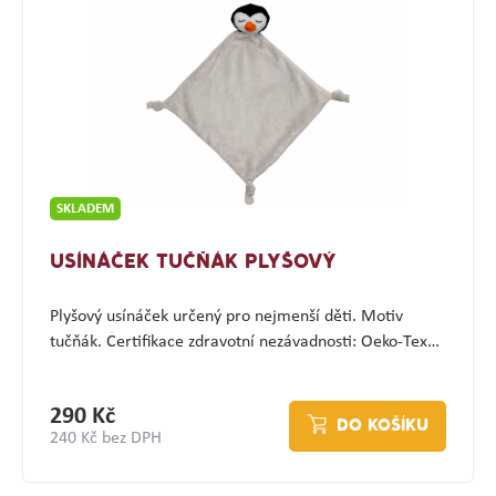
SKLADEM
USÍNÁČEK TUČŇÁK PLYŠOVÝ
Plyšový usínáček určený pro nejmenší děti. Motiv
tučňák. Certifikace zdravotní nezávadnosti: Oeko-Tex…
290 Kč
DO KOŠÍKU
240 Kč bez DPH