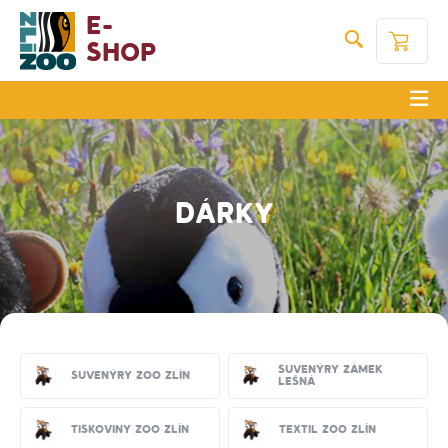
E-
Shop
DÁRKY
Suvenýry zámek
Suvenýry Zoo Zlín
Lešná
Tiskoviny Zoo Zlín
Textil Zoo Zlín