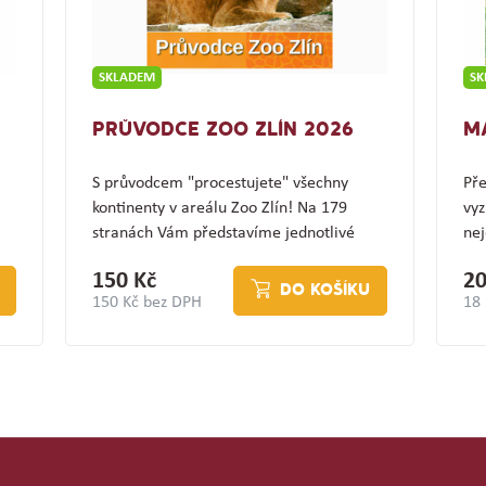
SKLADEM
S
PRŮVODCE ZOO ZLÍN 2026
M
S průvodcem "procestujete" všechny
Pře
kontinenty v areálu Zoo Zlín! Na 179
vyz
stranách Vám představíme jednotlivé
nej
expozice a jejich…
(z
150 Kč
20
DO KOŠÍKU
150 Kč bez DPH
18