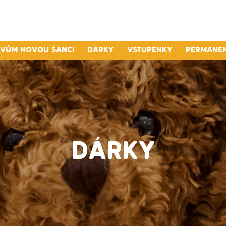
lvům novou šanci
Dárky
Vstupenky
Permane
DÁRKY