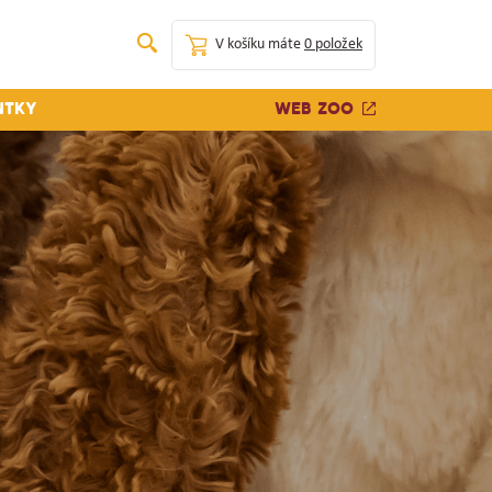
V košíku máte
0 položek
Web zoo
ntky