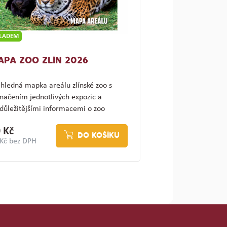
KLADEM
APA ZOO ZLÍN 2026
hledná mapka areálu zlínské zoo s
načením jednotlivých expozic a
důležitějšími informacemi o zoo
ajímav…
 Kč
DO KOŠÍKU
 Kč bez DPH