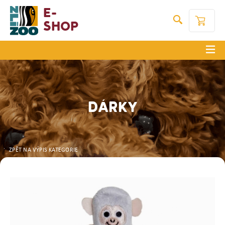
E-
Shop
DÁRKY
ZPĚT NA VÝPIS KATEGORIE