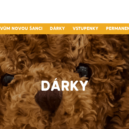
lvům novou šanci
Dárky
Vstupenky
Permane
DÁRKY