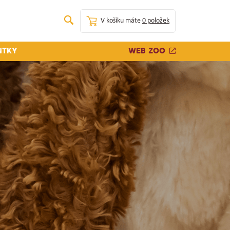
V košíku máte
0 položek
Web zoo
ntky