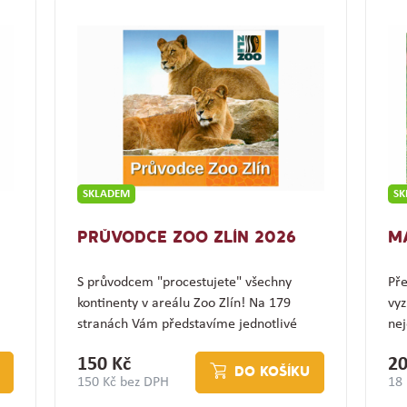
SKLADEM
S
PRŮVODCE ZOO ZLÍN 2026
M
S průvodcem "procestujete" všechny
Pře
kontinenty v areálu Zoo Zlín! Na 179
vyz
stranách Vám představíme jednotlivé
nej
expozice a jejich…
(z
150 Kč
20
DO KOŠÍKU
150 Kč bez DPH
18