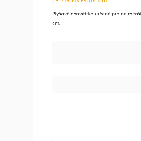
CELÝ POPIS PRODUKTU
Plyšové chrastítko určené pro nejmenší
cm.