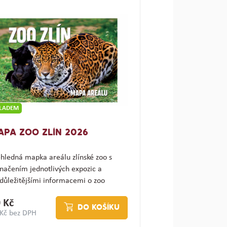
KLADEM
APA ZOO ZLÍN 2026
hledná mapka areálu zlínské zoo s
načením jednotlivých expozic a
důležitějšími informacemi o zoo
ajímav…
 Kč
DO KOŠÍKU
 Kč bez DPH