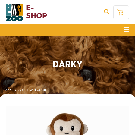
E-
Shop
DÁRKY
ZPĚT NA VÝPIS KATEGORIE