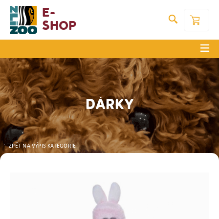
E-
Shop
DÁRKY
ZPĚT NA VÝPIS KATEGORIE