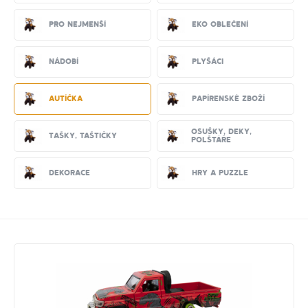
Pro nejmenší
EKO oblečení
Nádobí
Plyšáci
Autíčka
Papírenské zboží
Osušky, deky,
Tašky, taštičky
polštáře
Dekorace
Hry a puzzle