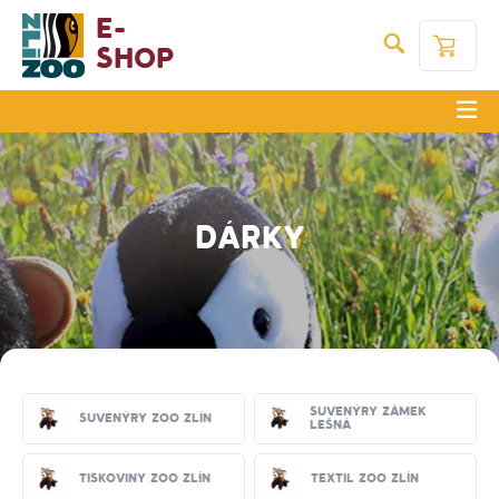
E-
Shop
DÁRKY
Suvenýry zámek
Suvenýry Zoo Zlín
Lešná
Tiskoviny Zoo Zlín
Textil Zoo Zlín