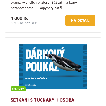
okamžiky v jejich blízkosti. Zážitek, na který
nezapomenete! Kapybary patří…
4 000 Kč
NA DETAIL
3 306 Kč bez DPH
SKLADEM
SETKÁNÍ S TUČŇÁKY 1 OSOBA