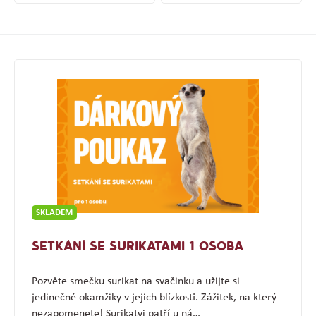
SKLADEM
SETKÁNÍ SE SURIKATAMI 1 OSOBA
Pozvěte smečku surikat na svačinku a užijte si
jedinečné okamžiky v jejich blízkosti. Zážitek, na který
nezapomenete! Surikatyi patří u ná…