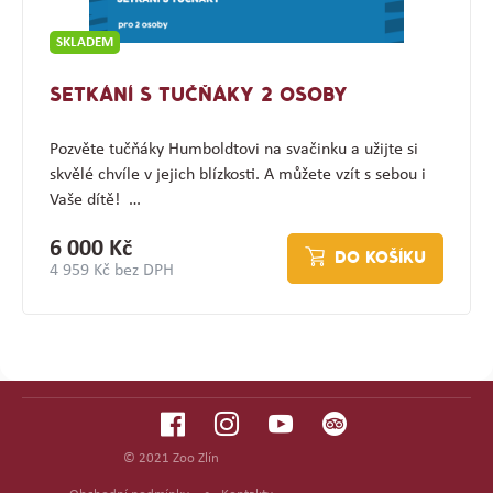
SKLADEM
SETKÁNÍ S TUČŇÁKY 2 OSOBY
Pozvěte tučňáky Humboldtovi na svačinku a užijte si
skvělé chvíle v jejich blízkosti. A můžete vzít s sebou i
Vaše dítě! …
6 000 Kč
DO KOŠÍKU
4 959 Kč bez DPH
© 2021 Zoo Zlín