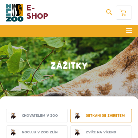
E-
Shop
ZÁŽITKY
Chovatelem v zoo
Setkání se zvířetem
Nocuju v Zoo Zlín
Zvíře na víkend