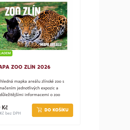
KLADEM
APA ZOO ZLÍN 2026
hledná mapka areálu zlínské zoo s
načením jednotlivých expozic a
důležitějšími informacemi o zoo
ajímav…
 Kč
DO KOŠÍKU
 Kč bez DPH