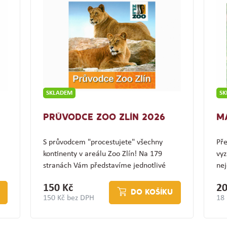
SKLADEM
S
PRŮVODCE ZOO ZLÍN 2026
M
S průvodcem "procestujete" všechny
Pře
kontinenty v areálu Zoo Zlín! Na 179
vyz
stranách Vám představíme jednotlivé
nej
expozice a jejich…
(z
150 Kč
20
DO KOŠÍKU
150 Kč bez DPH
18