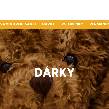
lvům novou šanci
Dárky
Vstupenky
Permane
DÁRKY