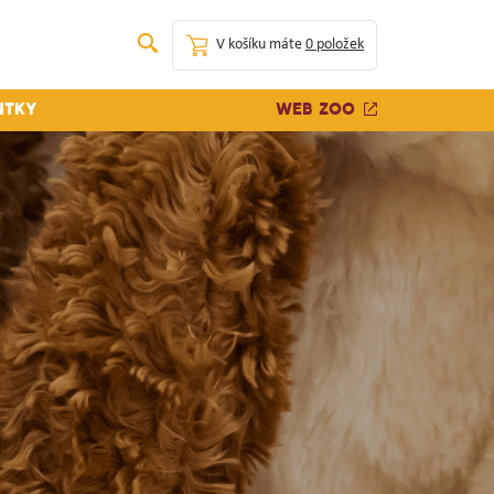
V košíku máte
0 položek
Web zoo
ntky