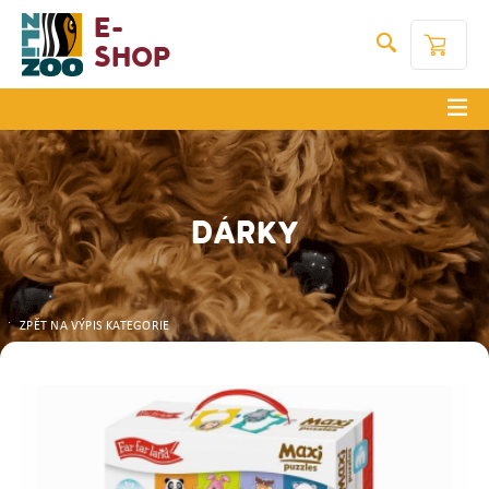
E-
Shop
DÁRKY
ZPĚT NA VÝPIS KATEGORIE