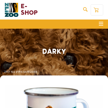
E-
Shop
DÁRKY
ZPĚT NA VÝPIS KATEGORIE