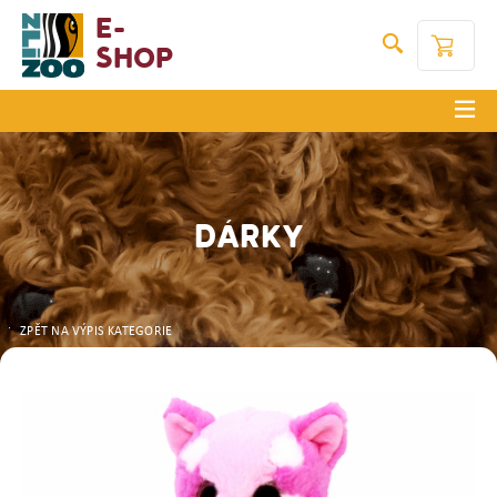
E-
Shop
DÁRKY
ZPĚT NA VÝPIS KATEGORIE