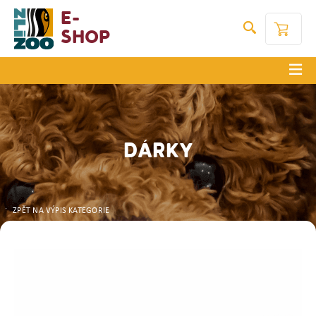
E-
Shop
DÁRKY
ZPĚT NA VÝPIS KATEGORIE