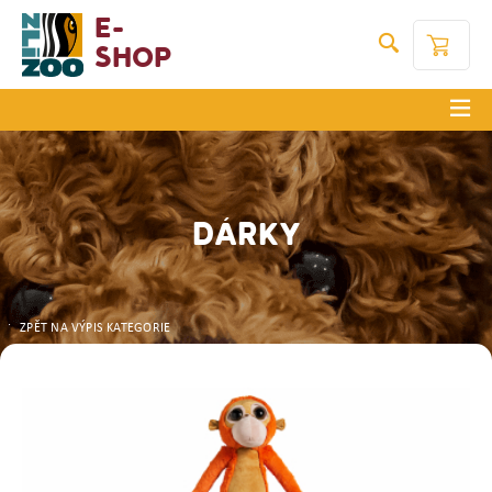
E-
Shop
DÁRKY
ZPĚT NA VÝPIS KATEGORIE