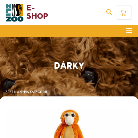
E-
Shop
DÁRKY
ZPĚT NA VÝPIS KATEGORIE