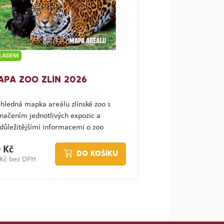
KLADEM
APA ZOO ZLÍN 2026
hledná mapka areálu zlínské zoo s
načením jednotlivých expozic a
důležitějšími informacemi o zoo
ajímav…
 Kč
DO KOŠÍKU
 Kč bez DPH