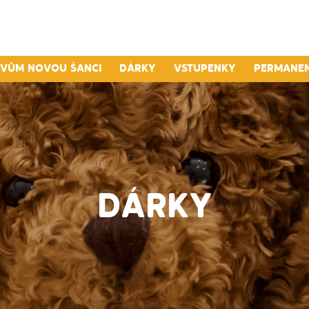
lvům novou šanci
Dárky
Vstupenky
Permane
DÁRKY