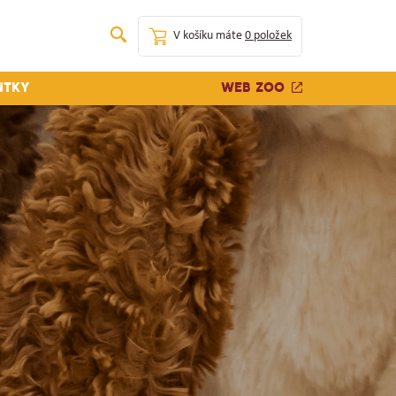
V košíku máte
0 položek
Web zoo
ntky