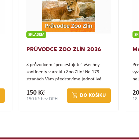
SKLADEM
S
PRŮVODCE ZOO ZLÍN 2026
M
S průvodcem "procestujete" všechny
Pře
kontinenty v areálu Zoo Zlín! Na 179
vyz
stranách Vám představíme jednotlivé
nej
expozice a jejich…
(z
150 Kč
20
DO KOŠÍKU
150 Kč bez DPH
18