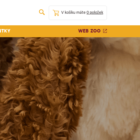
V košíku máte
0 položek
Web zoo
ntky