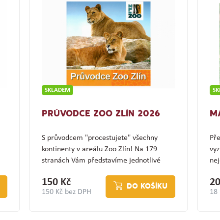
SKLADEM
S
PRŮVODCE ZOO ZLÍN 2026
M
S průvodcem "procestujete" všechny
Pře
kontinenty v areálu Zoo Zlín! Na 179
vyz
stranách Vám představíme jednotlivé
nej
expozice a jejich…
(z
150 Kč
20
DO KOŠÍKU
150 Kč bez DPH
18