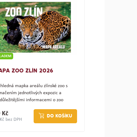
KLADEM
APA ZOO ZLÍN 2026
hledná mapka areálu zlínské zoo s
načením jednotlivých expozic a
důležitějšími informacemi o zoo
ajímav…
 Kč
DO KOŠÍKU
 Kč bez DPH