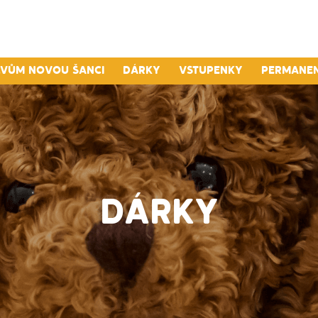
lvům novou šanci
Dárky
Vstupenky
Permane
DÁRKY