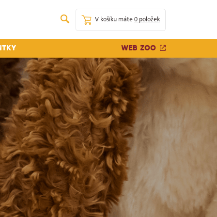
V košíku máte
0 položek
Web zoo
ntky