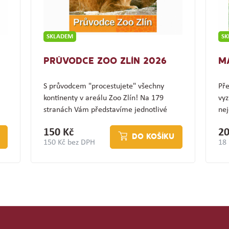
SKLADEM
S
PRŮVODCE ZOO ZLÍN 2026
M
S průvodcem "procestujete" všechny
Pře
kontinenty v areálu Zoo Zlín! Na 179
vyz
stranách Vám představíme jednotlivé
nej
expozice a jejich…
(z
150 Kč
20
DO KOŠÍKU
150 Kč bez DPH
18