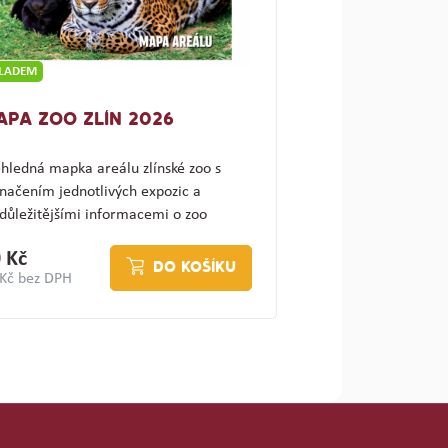
KLADEM
APA ZOO ZLÍN 2026
hledná mapka areálu zlínské zoo s
načením jednotlivých expozic a
důležitějšími informacemi o zoo
ajímav…
 Kč
DO KOŠÍKU
 Kč bez DPH