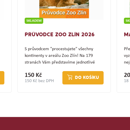
SKLADEM
S
PRŮVODCE ZOO ZLÍN 2026
M
S průvodcem "procestujete" všechny
Pře
kontinenty v areálu Zoo Zlín! Na 179
vyz
stranách Vám představíme jednotlivé
nej
expozice a jejich…
(z
150 Kč
20
DO KOŠÍKU
150 Kč bez DPH
18