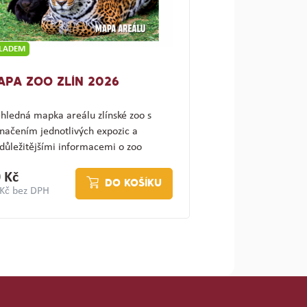
KLADEM
APA ZOO ZLÍN 2026
hledná mapka areálu zlínské zoo s
načením jednotlivých expozic a
důležitějšími informacemi o zoo
ajímav…
 Kč
DO KOŠÍKU
 Kč bez DPH