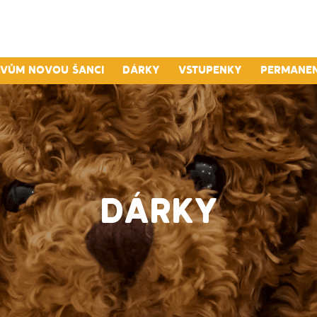
lvům novou šanci
Dárky
Vstupenky
Permane
DÁRKY