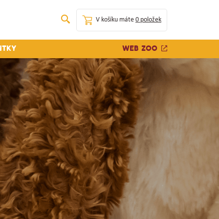
V košíku máte
0 položek
Web zoo
ntky