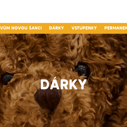
lvům novou šanci
Dárky
Vstupenky
Permane
DÁRKY