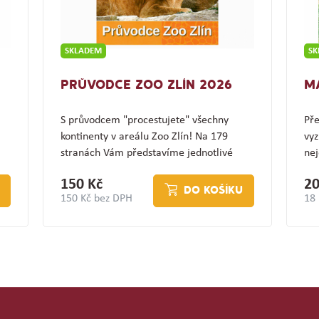
SKLADEM
S
PRŮVODCE ZOO ZLÍN 2026
M
S průvodcem "procestujete" všechny
Pře
kontinenty v areálu Zoo Zlín! Na 179
vyz
stranách Vám představíme jednotlivé
nej
expozice a jejich…
(z
150 Kč
20
DO KOŠÍKU
150 Kč bez DPH
18