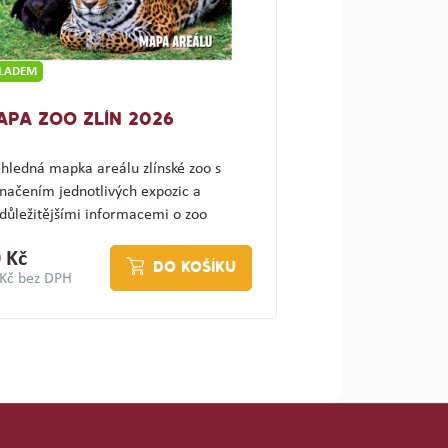
KLADEM
APA ZOO ZLÍN 2026
hledná mapka areálu zlínské zoo s
načením jednotlivých expozic a
důležitějšími informacemi o zoo
ajímav…
 Kč
DO KOŠÍKU
 Kč bez DPH