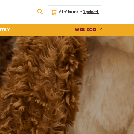
V košíku máte
0 položek
Web zoo
ntky