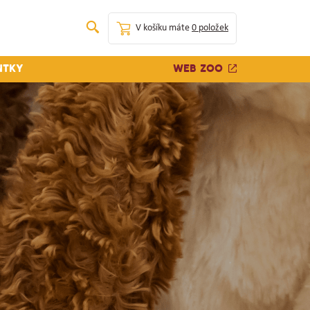
V košíku máte
0 položek
Web zoo
ntky