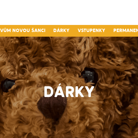
lvům novou šanci
Dárky
Vstupenky
Permane
DÁRKY