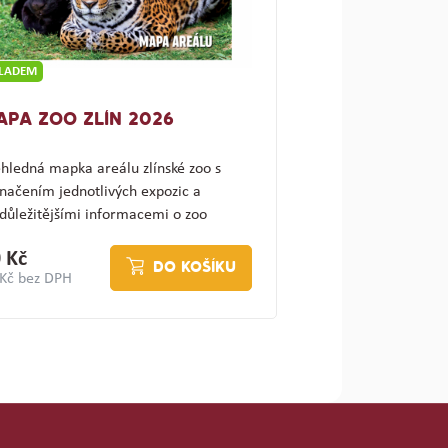
KLADEM
APA ZOO ZLÍN 2026
hledná mapka areálu zlínské zoo s
načením jednotlivých expozic a
důležitějšími informacemi o zoo
ajímav…
 Kč
DO KOŠÍKU
 Kč bez DPH