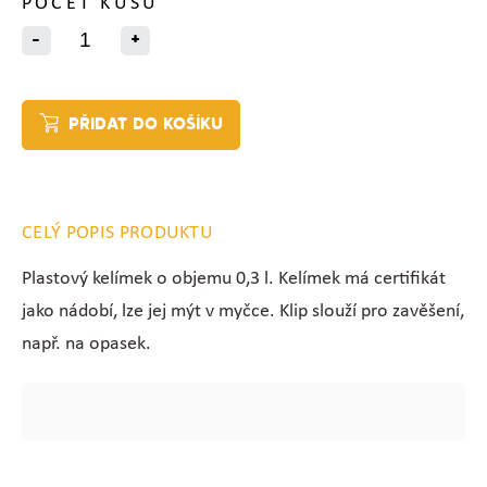
POČET KUSŮ
-
+
PŘIDAT DO KOŠÍKU
CELÝ POPIS PRODUKTU
Plastový kelímek o objemu 0,3 l. Kelímek má certifikát
jako nádobí, lze jej mýt v myčce. Klip slouží pro zavěšení,
např. na opasek.