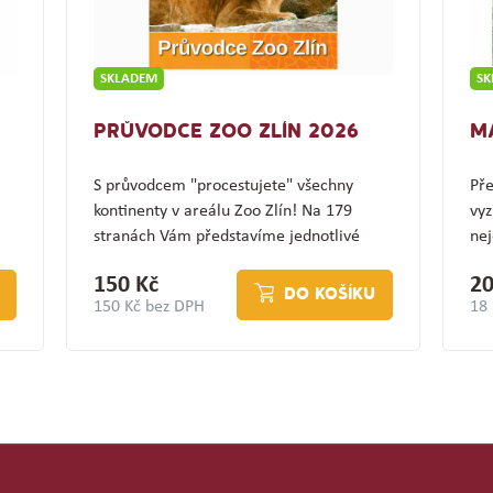
SKLADEM
S
PRŮVODCE ZOO ZLÍN 2026
M
S průvodcem "procestujete" všechny
Pře
kontinenty v areálu Zoo Zlín! Na 179
vyz
stranách Vám představíme jednotlivé
nej
expozice a jejich…
(z
150 Kč
20
DO KOŠÍKU
150 Kč bez DPH
18