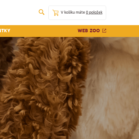
V košíku máte
0 položek
Web zoo
ntky