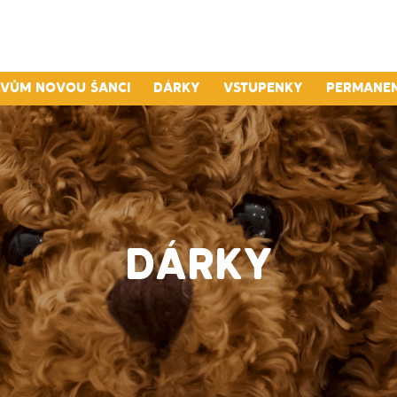
lvům novou šanci
Dárky
Vstupenky
Permane
DÁRKY