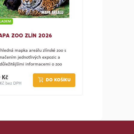
KLADEM
APA ZOO ZLÍN 2026
hledná mapka areálu zlínské zoo s
načením jednotlivých expozic a
důležitějšími informacemi o zoo
ajímav…
 Kč
DO KOŠÍKU
 Kč bez DPH