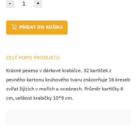
-
+
PŘIDAT DO KOŠÍKU
CELÝ POPIS PRODUKTU
Krásné pexeso v dárkové krabičce. 32 kartiček z
pevného kartonu kruhového tvaru znázorňuje 16 kreseb
zvířat žijících v mořích a oceánech. Průměr kartičky 6
cm, velikost krabičky 10*9 cm.