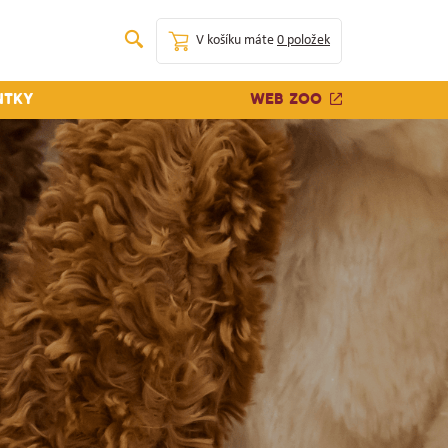
V košíku máte
0 položek
Web zoo
ntky