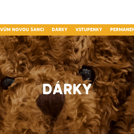
lvům novou šanci
Dárky
Vstupenky
Permane
DÁRKY