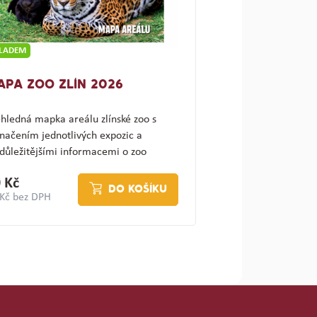
KLADEM
APA ZOO ZLÍN 2026
hledná mapka areálu zlínské zoo s
načením jednotlivých expozic a
důležitějšími informacemi o zoo
ajímav…
 Kč
DO KOŠÍKU
 Kč bez DPH