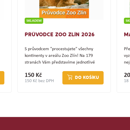
SKLADEM
S
PRŮVODCE ZOO ZLÍN 2026
M
S průvodcem "procestujete" všechny
Pře
kontinenty v areálu Zoo Zlín! Na 179
vyz
stranách Vám představíme jednotlivé
nej
expozice a jejich…
(z
150 Kč
20
DO KOŠÍKU
150 Kč bez DPH
18