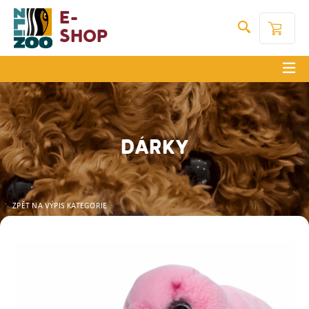
E-
Shop
DÁRKY
ZPĚT NA VÝPIS KATEGORIE