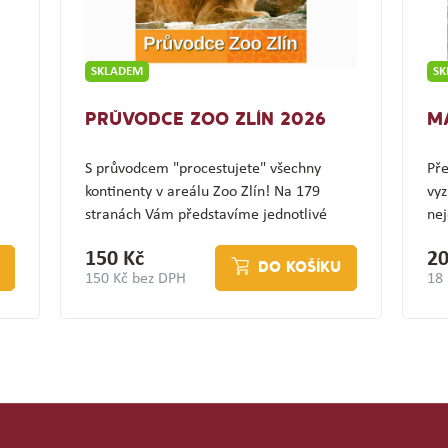
SKLADEM
S
PRŮVODCE ZOO ZLÍN 2026
M
S průvodcem "procestujete" všechny
Pře
kontinenty v areálu Zoo Zlín! Na 179
vyz
stranách Vám představíme jednotlivé
nej
expozice a jejich…
(z
150 Kč
20
DO KOŠÍKU
150 Kč bez DPH
18