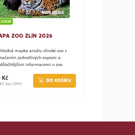
KLADEM
APA ZOO ZLÍN 2026
hledná mapka areálu zlínské zoo s
načením jednotlivých expozic a
důležitějšími informacemi o zoo
ajímav…
 Kč
DO KOŠÍKU
 Kč bez DPH