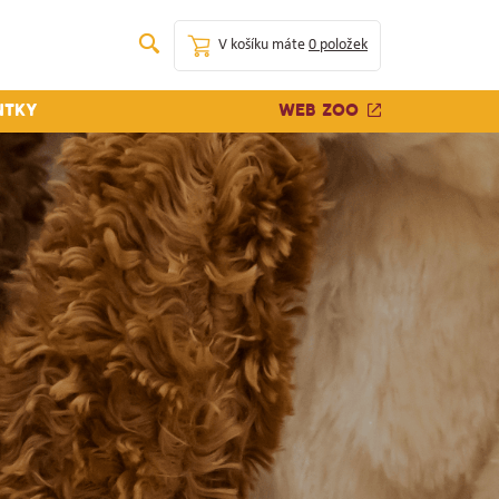
V košíku máte
0 položek
Web zoo
ntky