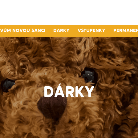
lvům novou šanci
Dárky
Vstupenky
Permane
DÁRKY