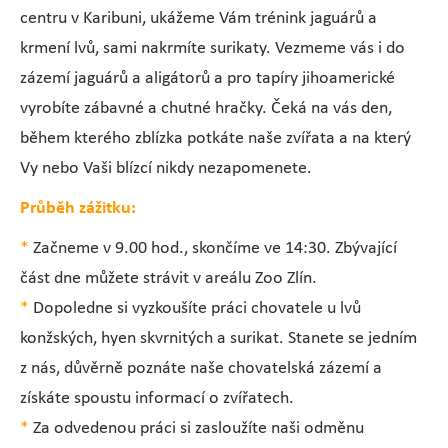
centru v Karibuni, ukážeme Vám trénink jaguárů a
krmení lvů, sami nakrmíte surikaty. Vezmeme vás i do
zázemí jaguárů a aligátorů a pro tapíry jihoamerické
vyrobíte zábavné a chutné hračky. Čeká na vás den,
během kterého zblízka potkáte naše zvířata a na který
Vy nebo Vaši blízcí nikdy nezapomenete.
Průběh zážitku:
*
Začneme v 9.00 hod., skončíme ve 14:30. Zbývající
část dne můžete strávit v areálu Zoo Zlín.
*
Dopoledne si vyzkoušíte práci chovatele u lvů
konžských, hyen skvrnitých a surikat. Stanete se jedním
z nás, důvěrně poznáte naše chovatelská zázemí a
získáte spoustu informací o zvířatech.
*
Za odvedenou práci si zasloužíte naši odměnu