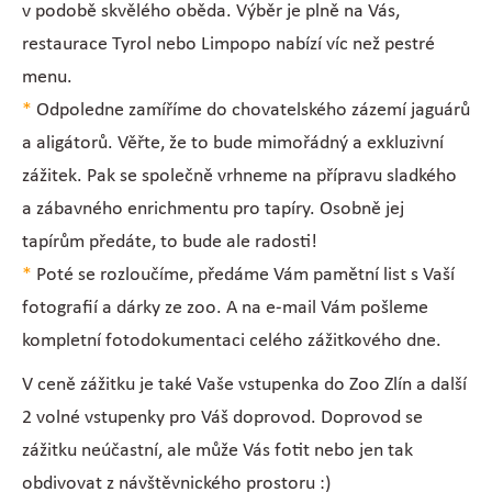
v podobě skvělého oběda. Výběr je plně na Vás,
restaurace Tyrol nebo Limpopo nabízí víc než pestré
menu.
*
Odpoledne zamíříme do chovatelského zázemí jaguárů
a aligátorů. Věřte, že to bude mimořádný a exkluzivní
zážitek. Pak se společně vrhneme na přípravu sladkého
a zábavného enrichmentu pro tapíry. Osobně jej
tapírům předáte, to bude ale radosti!
*
Poté se rozloučíme, předáme Vám pamětní list s Vaší
fotografií a dárky ze zoo. A na e-mail Vám pošleme
kompletní fotodokumentaci celého zážitkového dne.
V ceně zážitku je také Vaše vstupenka do Zoo Zlín a další
2 volné vstupenky pro Váš doprovod. Doprovod se
zážitku neúčastní, ale může Vás fotit nebo jen tak
obdivovat z návštěvnického prostoru :)