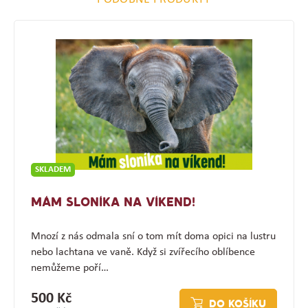
SKLADEM
MÁM SLONÍKA NA VÍKEND!
Mnozí z nás odmala sní o tom mít doma opici na lustru
nebo lachtana ve vaně. Když si zvířecího oblíbence
nemůžeme poří…
500 Kč
DO KOŠÍKU