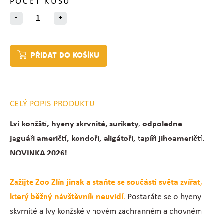
POČET KUSŮ
-
+
PŘIDAT DO KOŠÍKU
CELÝ POPIS PRODUKTU
Lvi konžští, hyeny skrvnité, surikaty, odpoledne
jaguáři američtí, kondoři, aligátoři, tapíři jihoameričtí.
NOVINKA 2026!
Zažijte Zoo Zlín jinak a staňte se součástí světa zvířat,
který běžný návštěvník neuvidí.
Postaráte se o hyeny
skvrnité a lvy konžské v novém záchranném a chovném