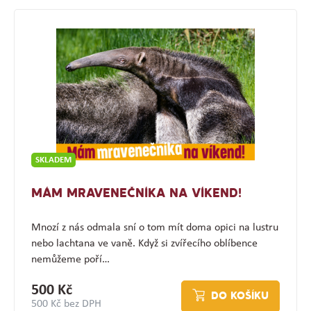
SKLADEM
MÁM MRAVENEČNÍKA NA VÍKEND!
Mnozí z nás odmala sní o tom mít doma opici na lustru
nebo lachtana ve vaně. Když si zvířecího oblíbence
nemůžeme poří…
500 Kč
DO KOŠÍKU
500 Kč bez DPH