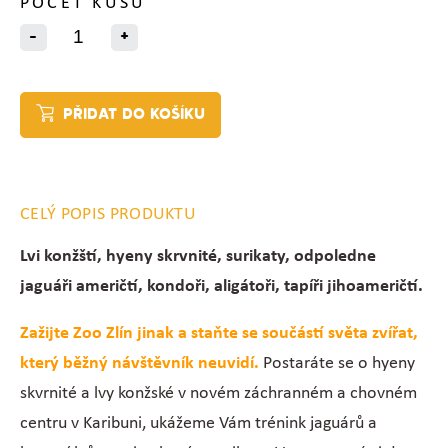
POČET KUSŮ
-
+
PŘIDAT DO KOŠÍKU
CELÝ POPIS PRODUKTU
Lvi konžští, hyeny skrvnité, surikaty, odpoledne
jaguáři američtí, kondoři, aligátoři, tapíři jihoameričtí.
NOVINKA 2026!
Zažijte Zoo Zlín jinak a staňte se součástí světa zvířat,
který běžný návštěvník neuvidí.
Postaráte se o hyeny
skvrnité a lvy konžské v novém záchranném a chovném
centru v Karibuni, ukážeme Vám trénink jaguárů a