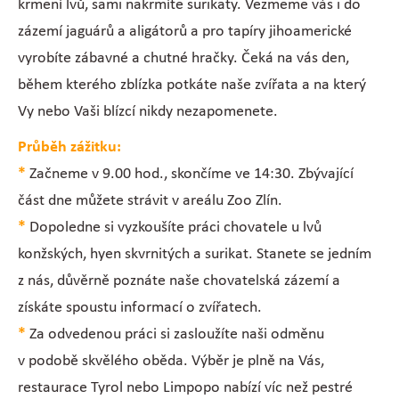
krmení lvů, sami nakrmíte surikaty. Vezmeme vás i do
zázemí jaguárů a aligátorů a pro tapíry jihoamerické
vyrobíte zábavné a chutné hračky. Čeká na vás den,
během kterého zblízka potkáte naše zvířata a na který
Vy nebo Vaši blízcí nikdy nezapomenete.
Průběh zážitku:
*
Začneme v 9.00 hod., skončíme ve 14:30. Zbývající
část dne můžete strávit v areálu Zoo Zlín.
*
Dopoledne si vyzkoušíte práci chovatele u lvů
konžských, hyen skvrnitých a surikat. Stanete se jedním
z nás, důvěrně poznáte naše chovatelská zázemí a
získáte spoustu informací o zvířatech.
*
Za odvedenou práci si zasloužíte naši odměnu
v podobě skvělého oběda. Výběr je plně na Vás,
restaurace Tyrol nebo Limpopo nabízí víc než pestré