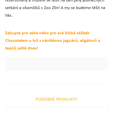
rezervovaný a můžete se těšit na den plný jedinečných
setkání a okamžiků v Zoo Zlín! A my se budeme těšit na
Vás.
Zakupte pro sebe nebo pro své blízké zážitek
Chovatelem u lvů s návštěvou jaguárů, aligátorů a
tapírů ještě dnes!
PODOBNÉ PRODUKTY