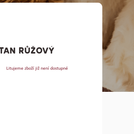
TAN RŮŽOVÝ
Litujeme zboží již není dostupné