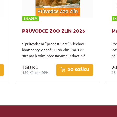
SKLADEM
S
PRŮVODCE ZOO ZLÍN 2026
M
S průvodcem "procestujete" všechny
Pře
kontinenty v areálu Zoo Zlín! Na 179
vyz
stranách Vám představíme jednotlivé
nej
expozice a jejich…
(z
150 Kč
20
DO KOŠÍKU
150 Kč bez DPH
18