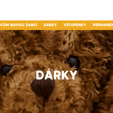
lvům novou šanci
Dárky
Vstupenky
Permane
DÁRKY