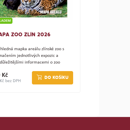
KLADEM
APA ZOO ZLÍN 2026
hledná mapka areálu zlínské zoo s
načením jednotlivých expozic a
důležitějšími informacemi o zoo
ajímav…
 Kč
DO KOŠÍKU
 Kč bez DPH