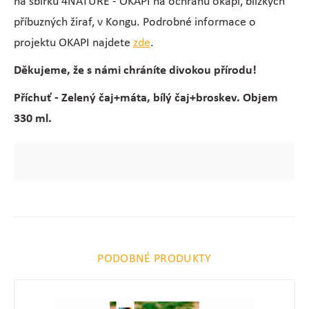
na sbírku 4NATURE - OKAPI na ochranu okapi, blízkých
příbuzných žiraf, v Kongu. Podrobné informace o
projektu OKAPI najdete
zde
.
Děkujeme, že s námi chráníte divokou přírodu!
Příchuť - Zelený čaj+máta, bílý čaj+broskev. Objem
330 ml.
PODOBNÉ PRODUKTY