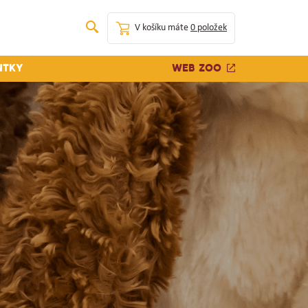
V košíku máte
0 položek
Web zoo
ntky