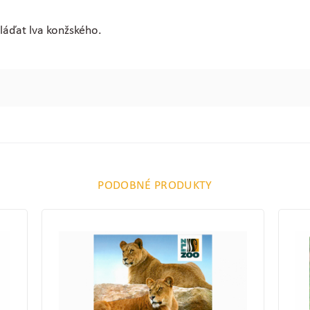
mláďat lva konžského.
PODOBNÉ PRODUKTY