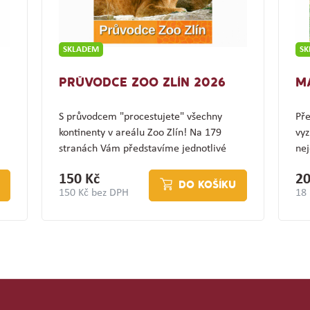
SKLADEM
S
PRŮVODCE ZOO ZLÍN 2026
M
S průvodcem "procestujete" všechny
Pře
kontinenty v areálu Zoo Zlín! Na 179
vyz
stranách Vám představíme jednotlivé
nej
expozice a jejich…
(z
150 Kč
20
DO KOŠÍKU
150 Kč bez DPH
18