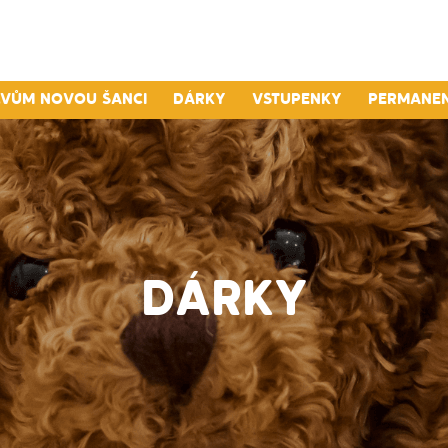
lvům novou šanci
Dárky
Vstupenky
Permane
DÁRKY