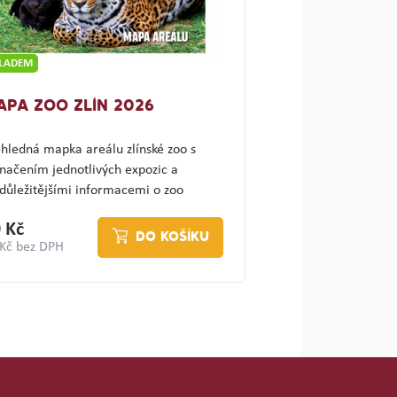
KLADEM
APA ZOO ZLÍN 2026
hledná mapka areálu zlínské zoo s
načením jednotlivých expozic a
důležitějšími informacemi o zoo
ajímav…
 Kč
DO KOŠÍKU
 Kč bez DPH