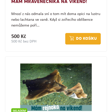
MÁM MRAVENEČNÍKA NA VÍKEND!
Mnozí z nás odmala sní o tom mít doma opici na lustru
nebo lachtana ve vaně. Když si zvířecího oblíbence
nemůžeme poří…
500 Kč
DO KOŠÍKU
500 Kč bez DPH
SKLADEM