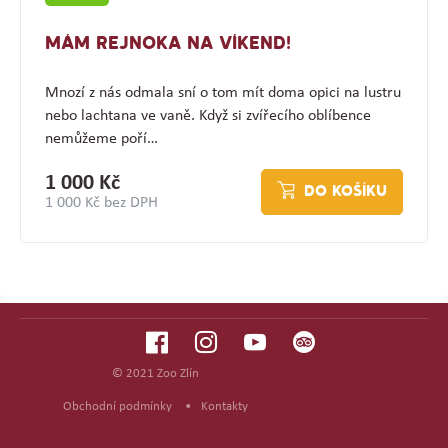
MÁM REJNOKA NA VÍKEND!
Mnozí z nás odmala sní o tom mít doma opici na lustru
nebo lachtana ve vaně. Když si zvířecího oblíbence
nemůžeme poří…
1 000 Kč
DO KOŠÍKU
1 000 Kč bez DPH
© 2021 Zoo Zlín
Obchodní podmínky
•
Kontakty