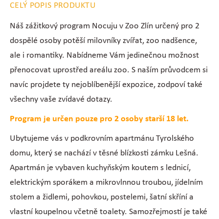
CELÝ POPIS PRODUKTU
Náš zážitkový program Nocuju v Zoo Zlín určený pro 2
dospělé osoby potěší milovníky zvířat, zoo nadšence,
ale i romantiky. Nabídneme Vám jedinečnou možnost
přenocovat uprostřed areálu zoo. S naším průvodcem si
navíc projdete ty nejoblíbenější expozice, zodpoví také
všechny vaše zvídavé dotazy.
Program je určen pouze pro 2 osoby starší 18 let.
Ubytujeme vás v podkrovním apartmánu Tyrolského
domu, který se nachází v těsné blízkosti zámku Lešná.
Apartmán je vybaven kuchyňským koutem s lednicí,
elektrickým sporákem a mikrovlnnou troubou, jídelním
stolem a židlemi, pohovkou, postelemi, šatní skříní a
vlastní koupelnou včetně toalety. Samozřejmostí je také