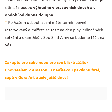
*
Navrhneme Vám možné termíny, jen prosím počítejte
s tím, že budou
výhradně v pracovních dnech a v
období od dubna do října
.
*
Po Vašem odsouhlasení máte termín pevně
rezervovaný a můžete se těšit na den plný jedinečných
setkání a okamžiků v Zoo Zlín! A my se budeme těšit na
Vás.
Zakupte pro sebe nebo pro své blízké zážitek
Chovatelem v Amazonii s návštěvou pavilonu žiraf,
supů v Gora Ark a želv ještě dnes!