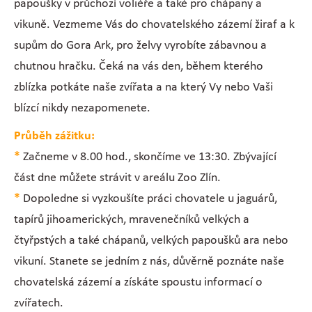
papoušky v průchozí voliéře a také pro chápany a
vikuně. Vezmeme Vás do chovatelského zázemí žiraf a k
supům do Gora Ark, pro želvy vyrobíte zábavnou a
chutnou hračku. Čeká na vás den, během kterého
zblízka potkáte naše zvířata a na který Vy nebo Vaši
blízcí nikdy nezapomenete.
Průběh zážitku:
*
Začneme v 8.00 hod., skončíme ve 13:30. Zbývající
část dne můžete strávit v areálu Zoo Zlín.
*
Dopoledne si vyzkoušíte práci chovatele u jaguárů,
tapírů jihoamerických, mravenečníků velkých a
čtyřpstých a také chápanů, velkých papoušků ara nebo
vikuní. Stanete se jedním z nás, důvěrně poznáte naše
chovatelská zázemí a získáte spoustu informací o
zvířatech.