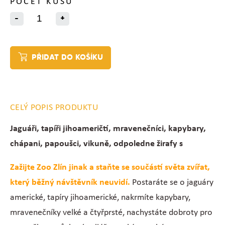
POČET KUSŮ
-
+
PŘIDAT DO KOŠÍKU
CELÝ POPIS PRODUKTU
Jaguáři, tapíři jihoameričtí, mravenečníci, kapybary,
chápani, papoušci, vikuně, odpoledne žirafy s
krmením, supi, želvy.
Zažijte Zoo Zlín jinak a staňte se součástí světa zvířat,
který běžný návštěvník neuvidí.
Postaráte se o jaguáry
americké, tapíry jihoamerické, nakrmíte kapybary,
mravenečníky velké a čtyřprsté, nachystáte dobroty pro