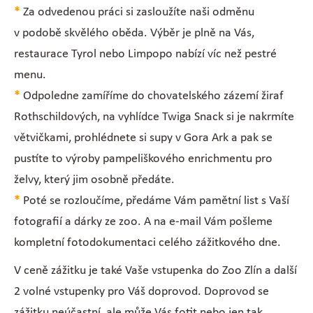
*
Za odvedenou práci si zasloužíte naši odměnu
v podobě skvělého oběda. Výběr je plně na Vás,
restaurace Tyrol nebo Limpopo nabízí víc než pestré
menu.
*
Odpoledne zamíříme do chovatelského zázemí žiraf
Rothschildových, na vyhlídce Twiga Snack si je nakrmíte
větvičkami, prohlédnete si supy v Gora Ark a pak se
pustíte to výroby pampeliškového enrichmentu pro
želvy, který jim osobně předáte.
*
Poté se rozloučíme, předáme Vám pamětní list s Vaší
fotografií a dárky ze zoo. A na e-mail Vám pošleme
kompletní fotodokumentaci celého zážitkového dne.
V ceně zážitku je také Vaše vstupenka do Zoo Zlín a další
2 volné vstupenky pro Váš doprovod. Doprovod se
zážitku neúčastní, ale může Vás fotit nebo jen tak