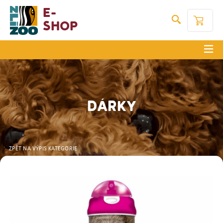
E-
Shop
DÁRKY
ZPĚT NA VÝPIS KATEGORIE