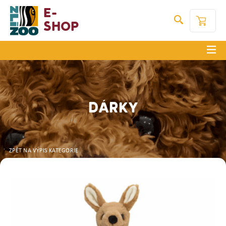
E-
Shop
DÁRKY
ZPĚT NA VÝPIS KATEGORIE