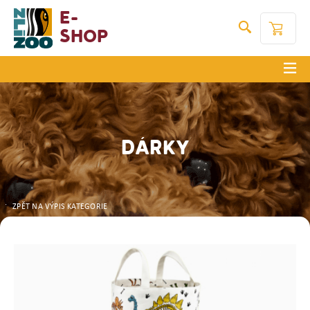
E-
Shop
DÁRKY
ZPĚT NA VÝPIS KATEGORIE