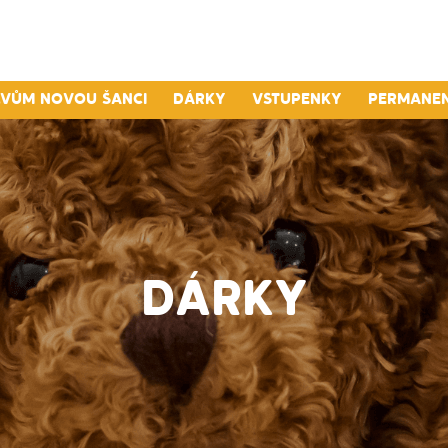
lvům novou šanci
Dárky
Vstupenky
Permane
DÁRKY