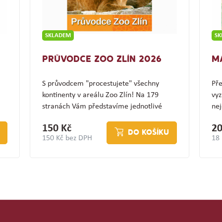
SKLADEM
S
PRŮVODCE ZOO ZLÍN 2026
M
S průvodcem "procestujete" všechny
Pře
kontinenty v areálu Zoo Zlín! Na 179
vyz
stranách Vám představíme jednotlivé
nej
expozice a jejich…
(z
150 Kč
20
DO KOŠÍKU
150 Kč bez DPH
18