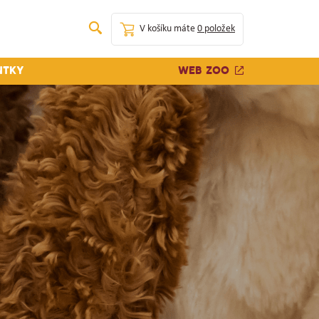
V košíku máte
0 položek
Web zoo
ntky