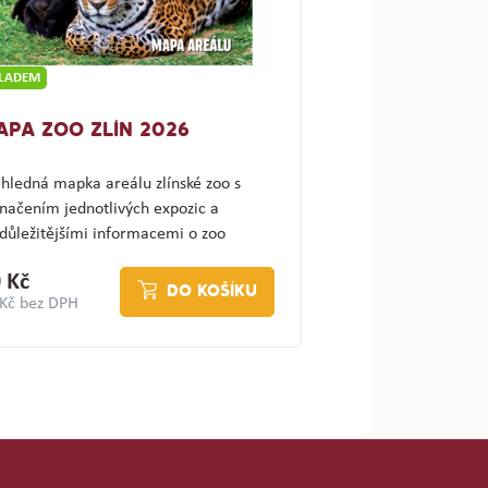
KLADEM
APA ZOO ZLÍN 2026
hledná mapka areálu zlínské zoo s
načením jednotlivých expozic a
důležitějšími informacemi o zoo
ajímav…
 Kč
DO KOŠÍKU
 Kč bez DPH