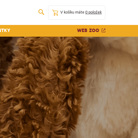
V košíku máte
0 položek
Web zoo
ntky