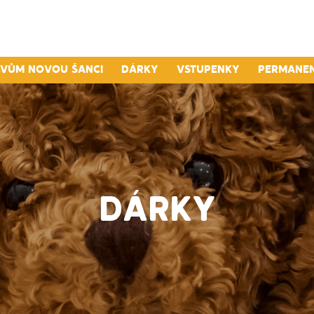
lvům novou šanci
Dárky
Vstupenky
Permane
DÁRKY