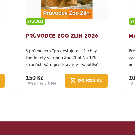
SKLADEM
S
PRŮVODCE ZOO ZLÍN 2026
M
S průvodcem "procestujete" všechny
Pře
kontinenty v areálu Zoo Zlín! Na 179
vyz
stranách Vám představíme jednotlivé
nej
expozice a jejich…
(z
150 Kč
20
DO KOŠÍKU
150 Kč bez DPH
18