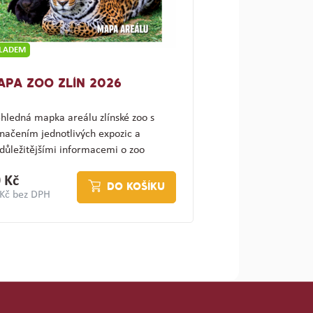
KLADEM
APA ZOO ZLÍN 2026
hledná mapka areálu zlínské zoo s
načením jednotlivých expozic a
důležitějšími informacemi o zoo
ajímav…
 Kč
DO KOŠÍKU
 Kč bez DPH