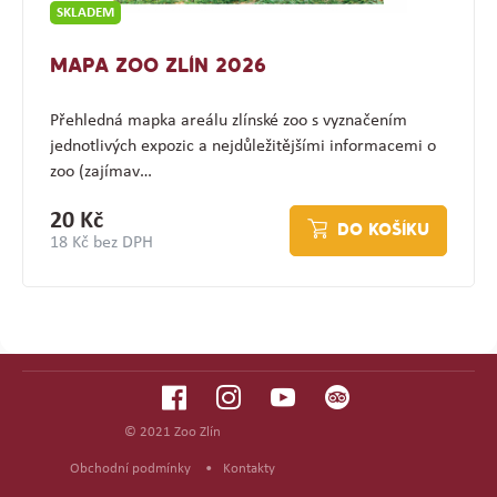
SKLADEM
MAPA ZOO ZLÍN 2026
Přehledná mapka areálu zlínské zoo s vyznačením
jednotlivých expozic a nejdůležitějšími informacemi o
zoo (zajímav…
20 Kč
DO KOŠÍKU
18 Kč bez DPH
© 2021 Zoo Zlín
Obchodní podmínky
•
Kontakty