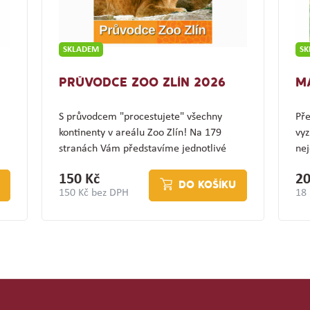
SKLADEM
S
PRŮVODCE ZOO ZLÍN 2026
M
S průvodcem "procestujete" všechny
Pře
kontinenty v areálu Zoo Zlín! Na 179
vyz
stranách Vám představíme jednotlivé
nej
expozice a jejich…
(z
150 Kč
20
DO KOŠÍKU
150 Kč bez DPH
18