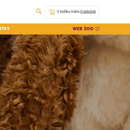
V košíku máte
0 položek
Web zoo
ntky