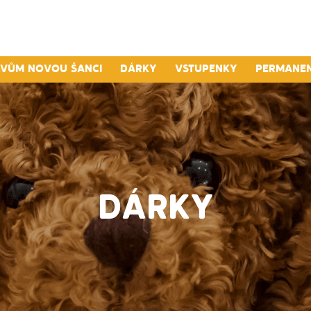
lvům novou šanci
Dárky
Vstupenky
Permane
DÁRKY