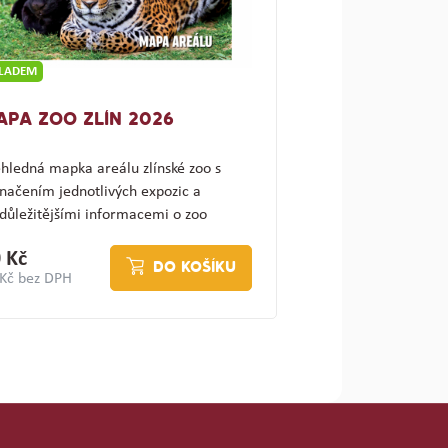
KLADEM
APA ZOO ZLÍN 2026
hledná mapka areálu zlínské zoo s
načením jednotlivých expozic a
důležitějšími informacemi o zoo
ajímav…
 Kč
DO KOŠÍKU
 Kč bez DPH