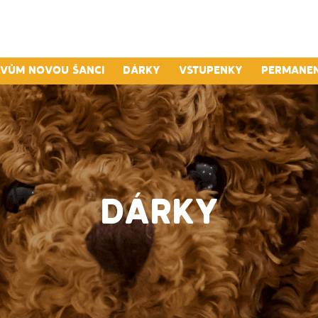
lvům novou šanci
Dárky
Vstupenky
Permane
DÁRKY