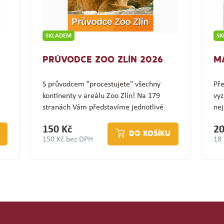
SKLADEM
S
PRŮVODCE ZOO ZLÍN 2026
M
S průvodcem "procestujete" všechny
Pře
kontinenty v areálu Zoo Zlín! Na 179
vyz
stranách Vám představíme jednotlivé
nej
expozice a jejich…
(z
150 Kč
20
DO KOŠÍKU
150 Kč bez DPH
18