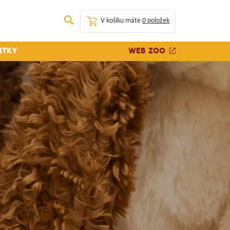
V košíku máte
0 položek
Web zoo
ntky