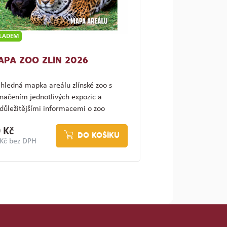
KLADEM
APA ZOO ZLÍN 2026
hledná mapka areálu zlínské zoo s
načením jednotlivých expozic a
důležitějšími informacemi o zoo
ajímav…
 Kč
DO KOŠÍKU
 Kč bez DPH