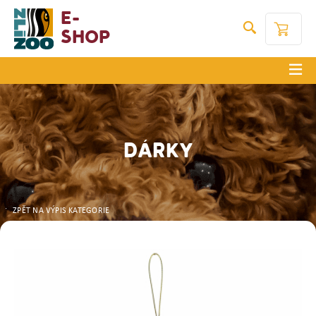
E-
Shop
DÁRKY
ZPĚT NA VÝPIS KATEGORIE