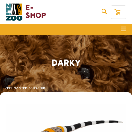
E-
Shop
DÁRKY
ZPĚT NA VÝPIS KATEGORIE